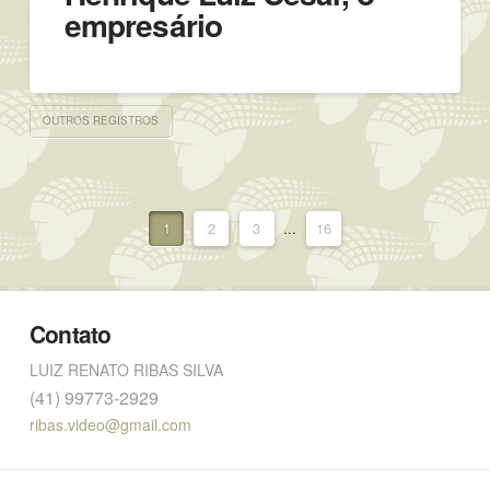
empresário
OUTROS REGISTROS
1
2
3
...
16
Contato
LUIZ RENATO RIBAS SILVA
(41) 99773-2929
ribas.video@gmail.com