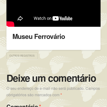
Museu Ferrovário
OUTROS REGISTROS
Deixe um comentário
O seu endereço de e-mail não será publicado.
Campos
obrigatórios são marcados com
*
*
Comentário