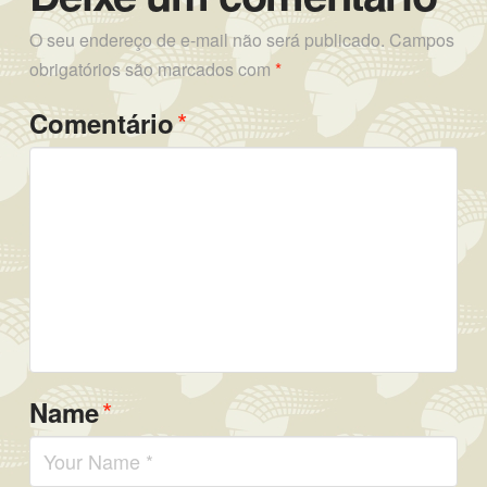
O seu endereço de e-mail não será publicado.
Campos
obrigatórios são marcados com
*
*
Comentário
*
Name