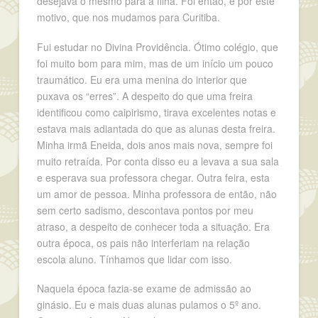
desejava o mesmo para a filha. Foi então, e por este
motivo, que nos mudamos para Curitiba.
Fui estudar no Divina Providência. Ótimo colégio, que
foi muito bom para mim, mas de um início um pouco
traumático. Eu era uma menina do interior que
puxava os “erres”. A despeito do que uma freira
identificou como caipirismo, tirava excelentes notas e
estava mais adiantada do que as alunas desta freira.
Minha irmã Eneida, dois anos mais nova, sempre foi
muito retraída. Por conta disso eu a levava a sua sala
e esperava sua professora chegar. Outra feira, esta
um amor de pessoa. Minha professora de então, não
sem certo sadismo, descontava pontos por meu
atraso, a despeito de conhecer toda a situação. Era
outra época, os pais não interferiam na relação
escola aluno. Tínhamos que lidar com isso.
Naquela época fazia-se exame de admissão ao
ginásio. Eu e mais duas alunas pulamos o 5º ano.