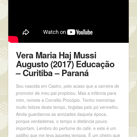
Vera Maria Haj Mussi
Augusto (2017) Educação
– Curitiba – Paraná
Sou nascida em Castro, pelo acaso que a carreira de
promotor de meu pai propiciou. Mas a infância para
mim, remete a Cornélio Procópio. Tenho memórias
muito felizes deste tempo, tingidas pelo pó vermelho.
Ainda guardamos as amizades daquela época,
porque verdadeiras, o tempo e distância pouco
importam. Lembro do perfume do café, e este é um
gatilho que me leva àqueles tempos. É um cheiro que