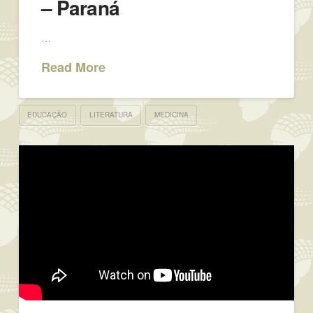
– Paraná
…
Read More
EDUCAÇÃO
LITERATURA
MEDICINA