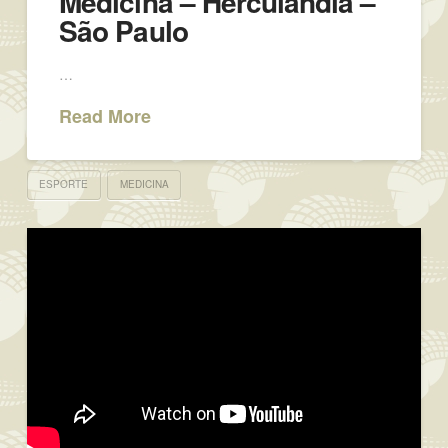
Medicina – Herculândia –
São Paulo
…
Read More
ESPORTE
MEDICINA