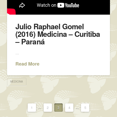
Julio Raphael Gomel
(2016) Medicina – Curitiba
– Paraná
…
Read More
MEDICINA
1
...
2
3
4
...
5