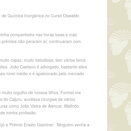
r de Química Inorgânica no Curso Oswaldo
, minha companheira nas horas boas e más
s prêmios não pararam aí; continuaram com
uito capaz, muito estudiosa, tem vários livros
ltos. João Caetano é advogado, bastante ativo
 seu nível médio e é apaixonado pelo mercado
nho muito orgulho de nossos filhos. Formei-me
o Cajuru, auxiliava cirurgias de vários
guras como João Vieira de Alencar, Walfrido
 de minha profissão.
aújo e Prêmio Erasto Gaertner. Ninguém venha a