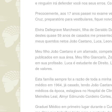
e ninguém irá defender você nos seus erros. Co
Precocemente, aos 17 anos passei no exame ves
Cruz, preparatório para vestibulares, fiquei no
Elvira Dallegrave Marchesini, filha de Geraldo
destes quase 59 anos de casados me presenteou
meus queridos netos João Caetano, Luca, Leona
Meu filho João Caetano é um afamado, competente
publicados em sua área. Meu filho Giancarlo, Z
em sua profissão. Luca é estudante de Direito.
de valores.
Esta família sempre foi a razão de toda a minha v
médico em 1964, já casado, tendo João Caetano 
médicos da época, estagiava no Hospital de Clin
Meirelles Leal, Almyr Edmundo Cordeiro Cortes, 
Graduei Médico em primeiro lugar durante o Cu