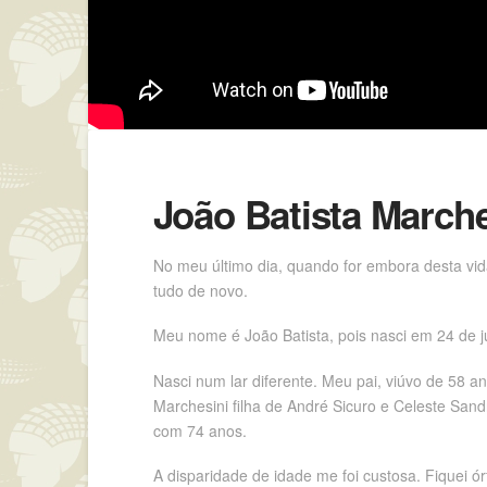
João Batista Marche
No meu último dia, quando for embora desta vida
tudo de novo.
Meu nome é João Batista, pois nasci em 24 de j
Nasci num lar diferente. Meu pai, viúvo de 58 
Marchesini filha de André Sicuro e Celeste Sand
com 74 anos.
A disparidade de idade me foi custosa. Fiquei 