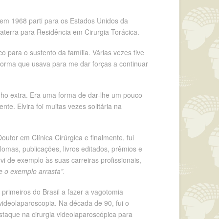
e em 1968 parti para os Estados Unidos da
aterra para Residência em Cirurgia Torácica.
 para o sustento da família. Várias vezes tive
forma que usava para me dar forças a continuar
nho extra. Era uma forma de dar-lhe um pouco
te. Elvira foi muitas vezes solitária na
outor em Clínica Cirúrgica e finalmente, fui
omas, publicações, livros editados, prêmios e
vi de exemplo às suas carreiras profissionais,
e o exemplo arrasta”.
 primeiros do Brasil a fazer a vagotomia
videolaparoscopia. Na década de 90, fui o
estaque na cirurgia videolaparoscópica para