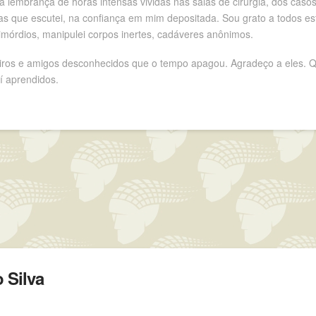
lembrança de horas intensas vividas nas salas de cirurgia, dos casos 
s que escutei, na confiança em mim depositada. Sou grato a todos est
mórdios, manipulei corpos inertes, cadáveres anônimos.
eiros e amigos desconhecidos que o tempo apagou. Agradeço a eles. Q
í aprendidos.
 Silva