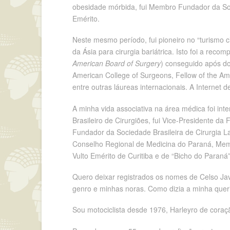
obesidade mórbida, fui Membro Fundador da Socie
Emérito.
Neste mesmo período, fui pioneiro no “turismo 
da Ásia para cirurgia bariátrica. Isto foi a rec
American Board of Surgery
) conseguido após doi
American College of Surgeons, Fellow of the Ame
entre outras láureas internacionais. A Internet
A minha vida associativa na área médica foi int
Brasileiro de Cirurgiões, fui Vice-Presidente 
Fundador da Sociedade Brasileira de Cirurgia La
Conselho Regional de Medicina do Paraná, Membr
Vulto Emérito de Curitiba e de “Bicho do Para
Quero deixar registrados os nomes de Celso Ja
genro e minhas noras. Como dizia a minha quer
Sou motociclista desde 1976, Harleyro de coraç