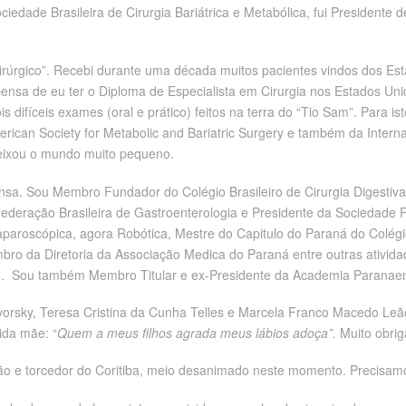
dade Brasileira de Cirurgia Bariátrica e Metabólica, fui Presidente 
cirúrgico”. Recebi durante uma década muitos pacientes vindos dos E
ompensa de eu ter o Diploma de Especialista em Cirurgia nos Estados Un
s difíceis exames (oral e prático) feitos na terra do “Tio Sam”. Para i
rican Society for Metabolic and Bariatric Surgery e também da Interna
 deixou o mundo muito pequeno.
ensa. Sou Membro Fundador do Colégio Brasileiro de Cirurgia Digestiva
da Federação Brasileira de Gastroenterologia e Presidente da Sociedad
paroscópica, agora Robótica, Mestre do Capitulo do Paraná do Colégio 
o da Diretoria da Associação Medica do Paraná entre outras atividad
ná”. Sou também Membro Titular e ex-Presidente da Academia Paranae
vorsky, Teresa Cristina da Cunha Telles e Marcela Franco Macedo Leã
ida mãe: “
Quem a meus filhos agrada meus lábios adoça”.
Muito obrig
ão e torcedor do Coritiba, meio desanimado neste momento. Precisamos