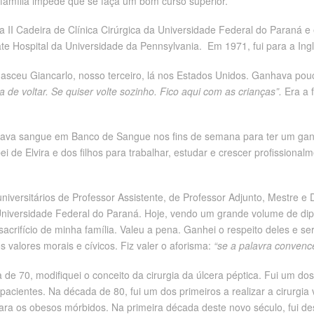
 família impede que se faça um bom curso superior.
a II Cadeira de Clínica Cirúrgica da Universidade Federal do Paraná 
e Hospital da Universidade da Pennsylvania. Em 1971, fui para a Ingl
nasceu Giancarlo, nosso terceiro, lá nos Estados Unidos. Ganhava pouco
a de voltar. Se quiser volte sozinho. Fico aqui com as crianças”.
Era a 
 Doava sangue em Banco de Sangue nos fins de semana para ter um ga
de Elvira e dos filhos para trabalhar, estudar e crescer profissionalmen
universitários de Professor Assistente, de Professor Adjunto, Mestre e D
Universidade Federal do Paraná. Hoje, vendo um grande volume de dipl
crifício de minha família. Valeu a pena. Ganhei o respeito deles e ser
s valores morais e cívicos. Fiz valer o aforisma:
“se a palavra convenc
de 70, modifiquei o conceito da cirurgia da úlcera péptica. Fui um dos
cientes. Na década de 80, fui um dos primeiros a realizar a cirurgia 
a para os obesos mórbidos. Na primeira década deste novo século, fui d