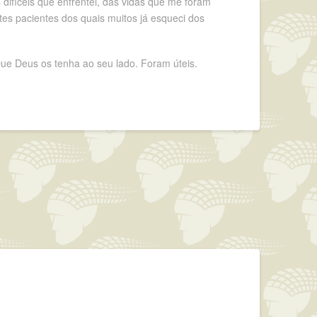
difíceis que enfrentei, das vidas que me foram
es pacientes dos quais muitos já esqueci dos
ue Deus os tenha ao seu lado. Foram úteis.