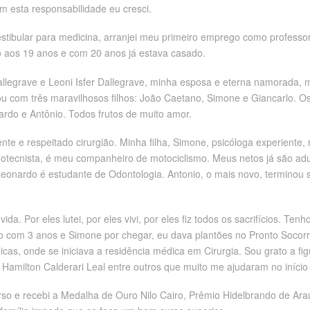
m esta responsabilidade eu cresci.
tibular para medicina, arranjei meu primeiro emprego como professo
ivo aos 19 anos e com 20 anos já estava casado.
 Dallegrave e Leoni Isfer Dallegrave, minha esposa e eterna namorada
 com três maravilhosos filhos: João Caetano, Simone e Giancarlo. O
rdo e Antônio. Todos frutos de muito amor.
 e respeitado cirurgião. Minha filha, Simone, psicóloga experiente, m
ootecnista, é meu companheiro de motociclismo. Meus netos já são adu
 Leonardo é estudante de Odontologia. Antonio, o mais novo, terminou
ida. Por eles lutei, por eles vivi, por eles fiz todos os sacrifícios. Te
com 3 anos e Simone por chegar, eu dava plantões no Pronto Socorro d
icas, onde se iniciava a residência médica em Cirurgia. Sou grato a fi
Hamilton Calderari Leal entre outros que muito me ajudaram no início
rso e recebi a Medalha de Ouro Nilo Cairo, Prêmio Hidelbrando de Ar