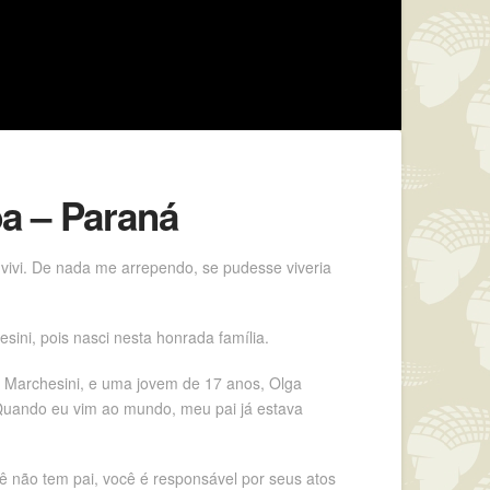
ba – Paraná
 vivi. De nada me arrependo, se pudesse viveria
ini, pois nasci nesta honrada família.
o Marchesini, e uma jovem de 17 anos, Olga
. Quando eu vim ao mundo, meu pai já estava
ê não tem pai, você é responsável por seus atos