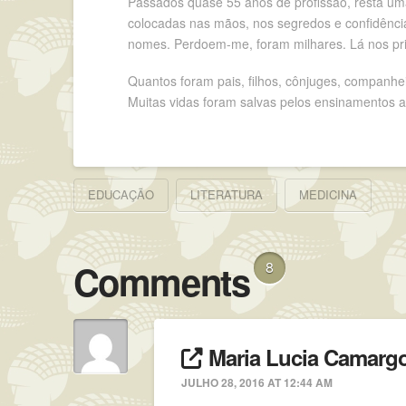
Passados quase 55 anos de profissão, resta uma 
colocadas nas mãos, nos segredos e confidência
nomes. Perdoem-me, foram milhares. Lá nos pri
Quantos foram pais, filhos, cônjuges, companh
Muitas vidas foram salvas pelos ensinamentos a
EDUCAÇÃO
LITERATURA
MEDICINA
Comments
8
Maria Lucia Camargo
JULHO 28, 2016 AT 12:44 AM