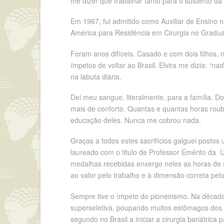
me dizer que trabalhar tanto para o sustento da
Em 1967, fui admitido como Auxiliar de Ensino n
América para Residência em Cirurgia no Graduat
Foram anos difíceis. Casado e com dois filhos, 
ímpetos de voltar ao Brasil. Elvira me dizia:
“nad
na labuta diária.
Dei meu sangue, literalmente, para a família.
mais de conforto. Quantas e quantas horas roubei 
educação deles. Nunca me cobrou nada.
Graças a todos estes sacrifícios galguei postos 
laureado com o titulo de Professor Emérito da 
medalhas recebidas enxergo neles as horas de sa
ao valor pelo trabalho e à dimensão correta pelo
Sempre tive o ímpeto do pioneirismo. Na década 
superseletiva, poupando muitos estômagos dos pa
segundo no Brasil a iniciar a cirurgia bariátric