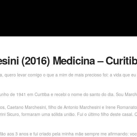
sini (2016) Medicina – Curiti
, quero levar comigo o que a mim de mais precioso foi: a vida que eu
unho de 1941 em Curitiba e recebi o nome do santo do dia. Sou Marches
anos, Caetano Marchesini, filho de Antonio Marchesini e Irene Romanat
rini Sicuro, formaram uma sólida união. Fui o último filho deste casal
órfão aos 3 anos e fui criado pela minha mãe sempre me afirmando: voc