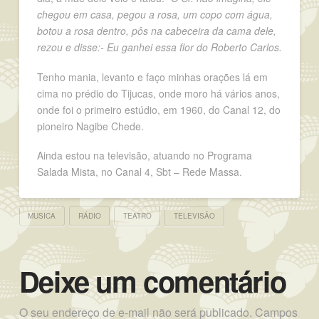
chegou em casa, pegou a rosa, um copo com água,
botou a rosa dentro, pôs na cabeceira da cama dele,
rezou e disse:- Eu ganhei essa flor do Roberto Carlos.
Tenho mania, levanto e faço minhas orações lá em
cima no prédio do Tijucas, onde moro há vários anos,
onde foi o primeiro estúdio, em 1960, do Canal 12, do
pioneiro Nagibe Chede.
Ainda estou na televisão, atuando no Programa
Salada Mista, no Canal 4, Sbt – Rede Massa.
MUSICA
RÁDIO
TEATRO
TELEVISÃO
Deixe um comentário
O seu endereço de e-mail não será publicado.
Campos