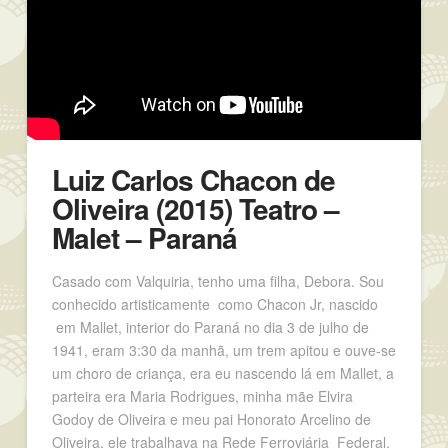
Luiz Carlos Chacon de
Oliveira (2015) Teatro –
Malet – Paraná
Casado com Valquiria, tenho uma filha, Debora. Sou
conhecido artisticamente como Chacon Jr, nascido
em Mallet, interior do Paraná no dia 3 de julho de
1941, eram 3:30 da manhã, um trem apitou e ouve-se
um choro de criança, era eu nascendo lá em Mallet, a
parteira era Maria Rodrigues, minha mãe Elvira
Godoy de Oliveira e meu pai Honorato Arcelino de
Oliveira, ele trabalhava na Rede Ferroviária Federal.