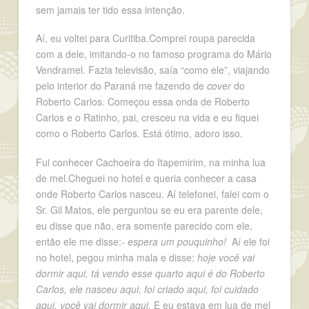
sem jamais ter tido essa intenção.
Aí, eu voltei para Curitiba.Comprei roupa parecida
com a dele, imitando-o no famoso programa do Mário
Vendramel. Fazia televisão, saía “como ele”, viajando
pelo interior do Paraná me fazendo de
cover
do
Roberto Carlos. Começou essa onda de Roberto
Carlos e o Ratinho, pai, cresceu na vida e eu fiquei
como o Roberto Carlos. Está ótimo, adoro isso.
Fui conhecer Cachoeira do Itapemirim, na minha lua
de mel.Cheguei no hotel e queria conhecer a casa
onde Roberto Carlos nasceu. Aí telefonei, falei com o
Sr. Gil Matos, ele perguntou se eu era parente dele,
eu disse que não, era somente parecido com ele,
então ele me disse:-
espera um pouquinho!
Aí ele foi
no hotel, pegou minha mala e disse:
hoje você vai
dormir aqui, tá vendo esse quarto aqui é do Roberto
Carlos, ele nasceu aqui, foi criado aqui, foi cuidado
aqui, você vai dormir aqui.
E eu estava em lua de mel