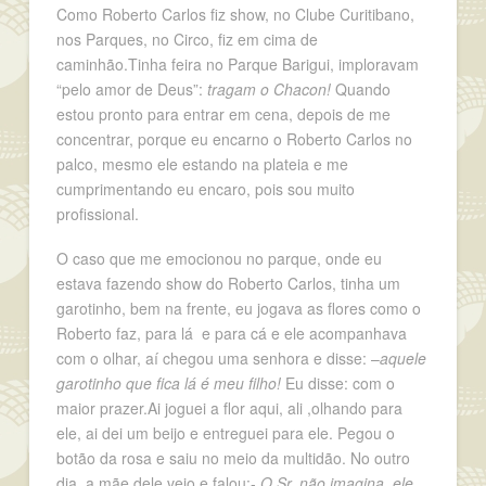
Como Roberto Carlos fiz show, no Clube Curitibano,
nos Parques, no Circo, fiz em cima de
caminhão.Tinha feira no Parque Barigui, imploravam
“pelo amor de Deus”:
tragam o Chacon!
Quando
estou pronto para entrar em cena, depois de me
concentrar, porque eu encarno o Roberto Carlos no
palco, mesmo ele estando na plateia e me
cumprimentando eu encaro, pois sou muito
profissional.
O caso que me emocionou no parque, onde eu
estava fazendo show do Roberto Carlos, tinha um
garotinho, bem na frente, eu jogava as flores como o
Roberto faz, para lá e para cá e ele acompanhava
com o olhar, aí chegou uma senhora e disse: –
aquele
garotinho que fica lá é meu filho!
Eu disse: com o
maior prazer.Ai joguei a flor aqui, ali ,olhando para
ele, ai dei um beijo e entreguei para ele. Pegou o
botão da rosa e saiu no meio da multidão. No outro
dia, a mãe dele veio e falou:-
O Sr. não imagina, ele