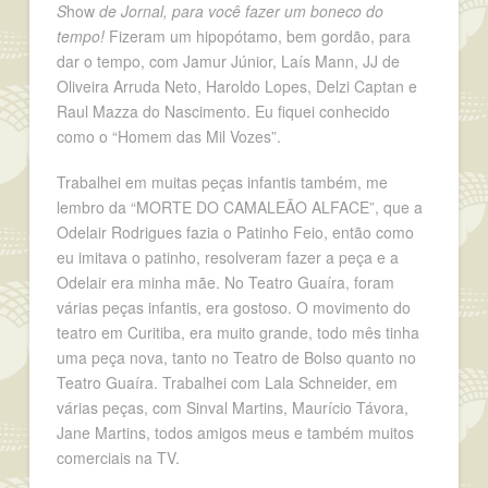
S
how
de Jornal, para você fazer um boneco do
tempo!
Fizeram um hipopótamo, bem gordão, para
dar o tempo, com Jamur Júnior, Laís Mann, JJ de
Oliveira Arruda Neto, Haroldo Lopes, Delzi Captan e
Raul Mazza do Nascimento. Eu fiquei conhecido
como o “Homem das Mil Vozes”.
Trabalhei em muitas peças infantis também, me
lembro da “MORTE DO CAMALEÃO ALFACE”, que a
Odelair Rodrigues fazia o Patinho Feio, então como
eu imitava o patinho, resolveram fazer a peça e a
Odelair era minha mãe. No Teatro Guaíra, foram
várias peças infantis, era gostoso. O movimento do
teatro em Curitiba, era muito grande, todo mês tinha
uma peça nova, tanto no Teatro de Bolso quanto no
Teatro Guaíra. Trabalhei com Lala Schneider, em
várias peças, com Sinval Martins, Maurício Távora,
Jane Martins, todos amigos meus e também muitos
comerciais na TV.