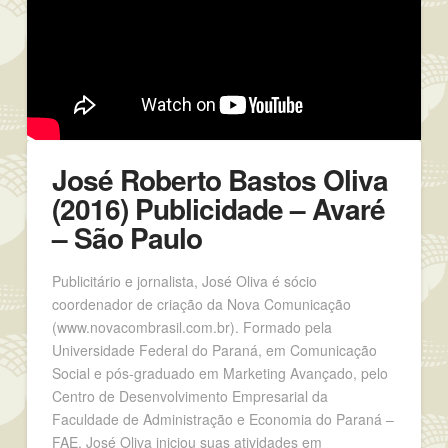
José Roberto Bastos Oliva
(2016) Publicidade – Avaré
– São Paulo
Publicitário e jornalista, José Oliva é sócio
coordenador de criação da Nova Comunicação
(www.novacombrasil.com.br). Formado pela
Universidade Federal do Paraná, em Comunicação
Social e pós-graduado em Marketing Avançado, pelo
Centro de Desenvolvimento Empresarial da
Faculdade de Administração e Economia do Paraná –
FAE, José Oliva iniciou suas atividades em