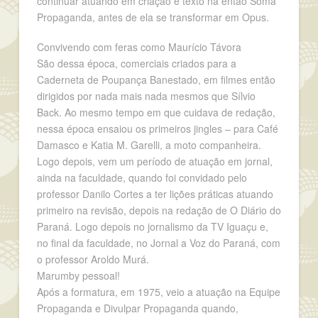
continuar atuando em criação e texto na então Soma
Propaganda, antes de ela se transformar em Opus.
Convivendo com feras como Maurício Távora
São dessa época, comerciais criados para a
Caderneta de Poupança Banestado, em filmes então
dirigidos por nada mais nada mesmos que Sílvio
Back. Ao mesmo tempo em que cuidava de redação,
nessa época ensaiou os primeiros jingles – para Café
Damasco e Katia M. Garelli, a moto companheira.
Logo depois, vem um período de atuação em jornal,
ainda na faculdade, quando foi convidado pelo
professor Danilo Cortes a ter lições práticas atuando
primeiro na revisão, depois na redação de O Diário do
Paraná. Logo depois no jornalismo da TV Iguaçu e,
no final da faculdade, no Jornal a Voz do Paraná, com
o professor Aroldo Murá.
Marumby pessoal!
Após a formatura, em 1975, veio a atuação na Equipe
Propaganda e Divulpar Propaganda quando,