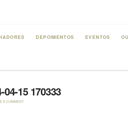
OIADORES
DEPOIMENTOS
EVENTOS
OU
 – PARANÁ
CAPTURA DE TELA 2024-04-15 170333
4-04-15 170333
E A COMMENT