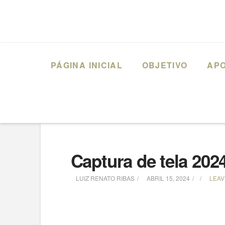
PÁGINA INICIAL
OBJETIVO
AP
HOME
RENATO VALMASSONI PINHO (2016) MEDICINA – CURITIBA
Captura de tela 202
LUIZ RENATO RIBAS
ABRIL 15, 2024
LEAV