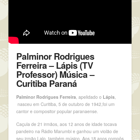
Palminor Rodrigues
Ferreira – Lápis (TV
Professor) Música –
Curitiba Paraná
Palminor Rodrigues Ferreira
, apelidado o
Lápis
,
nasceu em Curitiba, 5 de outubro de 1942,foi um
cantor e compositor popular paranaense.
Caçula de 21 irmãos, aos 12 anos de idade tocava
pandeiro na Rádio Marumbi e ganhou um violão de
seu irmão Lalo, também músico. Aos 18 anos compôs