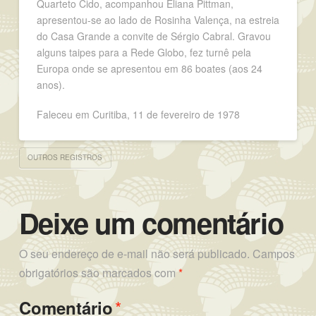
Quarteto Cido, acompanhou Eliana Pittman,
apresentou-se ao lado de Rosinha Valença, na estreia
do Casa Grande a convite de Sérgio Cabral. Gravou
alguns taipes para a Rede Globo, fez turnê pela
Europa onde se apresentou em 86 boates (aos 24
anos).
Faleceu em Curitiba, 11 de fevereiro de 1978
OUTROS REGISTROS
Deixe um comentário
O seu endereço de e-mail não será publicado.
Campos
obrigatórios são marcados com
*
*
Comentário