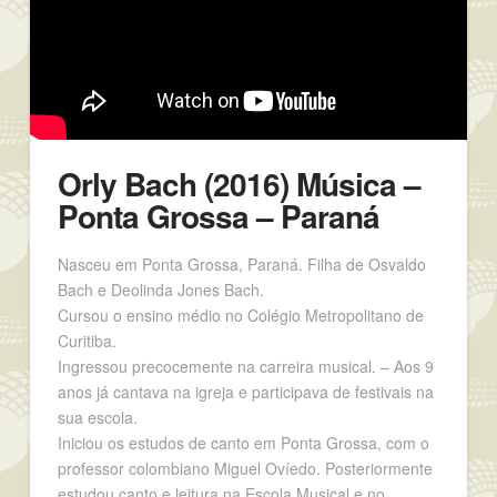
Orly Bach (2016) Música –
Ponta Grossa – Paraná
Nasceu em Ponta Grossa, Paraná. Filha de Osvaldo
Bach e Deolinda Jones Bach.
Cursou o ensino médio no Colégio Metropolitano de
Curitiba.
Ingressou precocemente na carreira musical. – Aos 9
anos já cantava na igreja e participava de festivais na
sua escola.
Iniciou os estudos de canto em Ponta Grossa, com o
professor colombiano Miguel Ovíedo. Posteriormente
estudou canto e leitura na Escola Musical e no