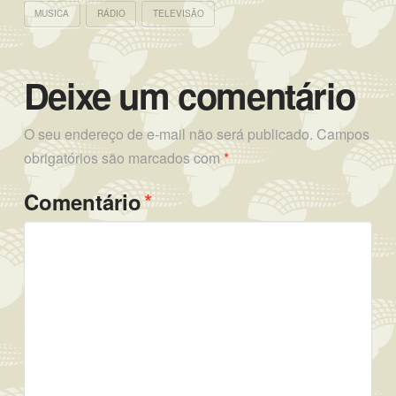
MUSICA
RÁDIO
TELEVISÃO
Deixe um comentário
O seu endereço de e-mail não será publicado.
Campos
obrigatórios são marcados com
*
*
Comentário