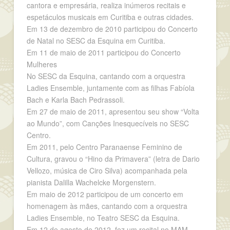
cantora e empresária, realiza inúmeros recitais e
espetáculos musicais em Curitiba e outras cidades.
Em 13 de dezembro de 2010 participou do Concerto
de Natal no SESC da Esquina em Curitiba.
Em 11 de maio de 2011 participou do Concerto
Mulheres
No SESC da Esquina, cantando com a orquestra
Ladies Ensemble, juntamente com as filhas Fabíola
Bach e Karla Bach Pedrassoli.
Em 27 de maio de 2011, apresentou seu show “Volta
ao Mundo”, com Canções Inesquecíveis no SESC
Centro.
Em 2011, pelo Centro Paranaense Feminino de
Cultura, gravou o “Hino da Primavera” (letra de Dario
Vellozo, música de Ciro Silva) acompanhada pela
pianista Dalilla Wachelcke Morgenstern.
Em maio de 2012 participou de um concerto em
homenagem às mães, cantando com a orquestra
Ladies Ensemble, no Teatro SESC da Esquina.
Em 12 de agosto de 2012, fez um recital no MAM –