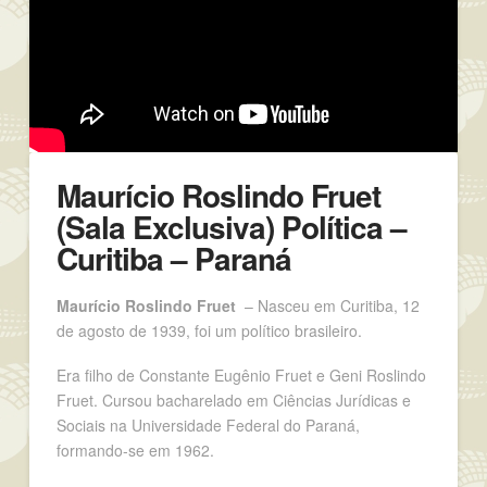
Maurício Roslindo Fruet
(Sala Exclusiva) Política –
Curitiba – Paraná
Maurício Roslindo Fruet
– Nasceu em Curitiba, 12
de agosto de 1939, foi um político brasileiro.
Era filho de Constante Eugênio Fruet e Geni Roslindo
Fruet. Cursou bacharelado em Ciências Jurídicas e
Sociais na Universidade Federal do Paraná,
formando-se em 1962.