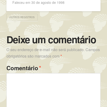
Faleceu em 30 de agosto de 1998
OUTROS REGISTROS
Deixe um comentário
O seu endereço de e-mail não será publicado.
Campos
obrigatórios são marcados com
*
*
Comentário