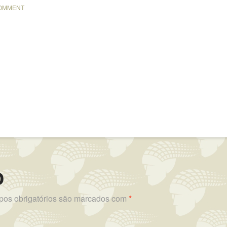
COMMENT
o
os obrigatórios são marcados com
*