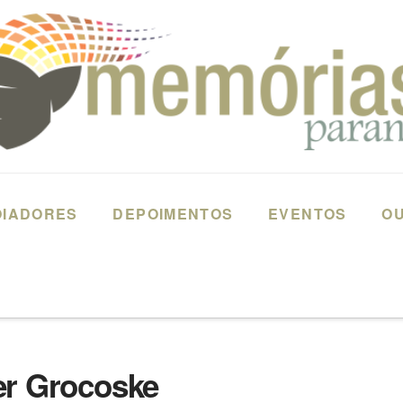
OIADORES
DEPOIMENTOS
EVENTOS
OU
 CURITIBA – PARANÁ
LUIZ FERNANDO KUSTER GROCOSKE
er Grocoske