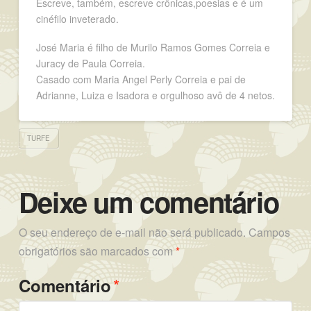
Escreve, também, escreve crônicas,poesias e é um
cinéfilo inveterado.
José Maria é filho de Murilo Ramos Gomes Correia e
Juracy de Paula Correia.
Casado com Maria Angel Perly Correia e pai de
Adrianne, Luiza e Isadora e orgulhoso avô de 4 netos.
TURFE
Deixe um comentário
O seu endereço de e-mail não será publicado.
Campos
obrigatórios são marcados com
*
*
Comentário