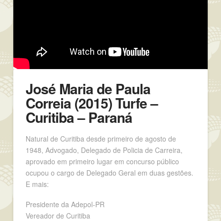
José Maria de Paula
Correia (2015) Turfe –
Curitiba – Paraná
Natural de Curitiba desde primeiro de agosto de
1948, Advogado, Delegado de Policia de Carreira,
aprovado em primeiro lugar em concurso público
ocupou o cargo de Delegado Geral em duas gestões.
E mais:
Presidente da Adepol-PR
Vereador de Curitiba