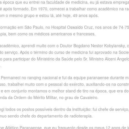
 época que eu entrei na faculdade de medicina, eu já estava empregad
té após formado. Em 1970, comecei a trabalhar como acadêmico na rad
com o mesmo grupo e estou lá, até hoje, 49 anos após.
 formação em São Paulo, no Hospital Oswaldo Cruz, nos anos de 74-75 
rapia, bem como os médicos americanos e franceses.
acadêmico, aprendi muito com o Doutor Bogdano Nestor Kobylansky, c
es do serviço. Após o término do curso de medicina fui aprovado na Soc
do para participar do Ministério da Saúde pelo Sr. Ministro Alceni Ange
.
o. Permaneci no ranqing nacional e fui da equipe paranaense durante 
o, trabalhei muito com o pessoal do exército, auxiliando-os na constr
o e em conjunto montamos o melhor stand de tiro na época, que era 
a da Ordem do Mérito Militar, no grau de Cavaleiro.
i todos os postos possíveis dentro da instituição: fui chefe de serviço,
nuo sendo chefe do departamento de radioterapia.
e Atlético Paranaense, que eu frequento desde os meus 12 anos de ida