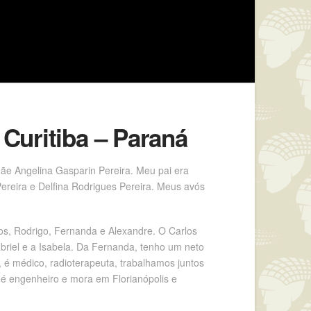
 Curitiba – Paraná
mãe Angelina Gasparin Pereira. Meu pai era
ereira e Delfina Rodrigues Pereira. Meus avós
los, Rodrigo, Fernanda e Alexandre. O Carlos
riel e a Isabela. Da Fernanda, tenho um neto
, é médico, radioterapeuta, trabalhamos juntos
o é engenheiro e mora em Florianópolis e