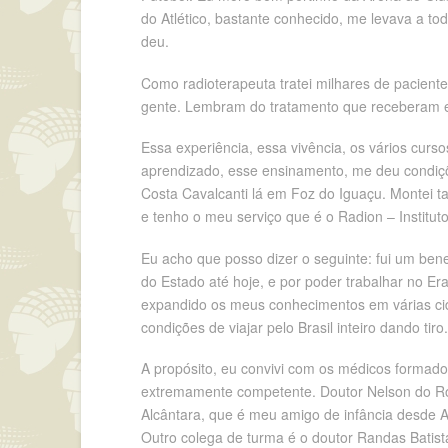
do Atlético, bastante conhecido, me levava a tod
deu.
Como radioterapeuta tratei milhares de pacient
gente. Lembram do tratamento que receberam e
Essa experiência, essa vivência, os vários cur
aprendizado, esse ensinamento, me deu condições
Costa Cavalcanti lá em Foz do Iguaçu. Montei 
e tenho o meu serviço que é o Radion – Institut
Eu acho que posso dizer o seguinte: fui um ben
do Estado até hoje, e por poder trabalhar no Era
expandido os meus conhecimentos em várias cida
condições de viajar pelo Brasil inteiro dando tir
A propósito, eu convivi com os médicos formado
extremamente competente. Doutor Nelson do Ros
Alcântara, que é meu amigo de infância desde Ap
Outro colega de turma é o doutor Randas Batist