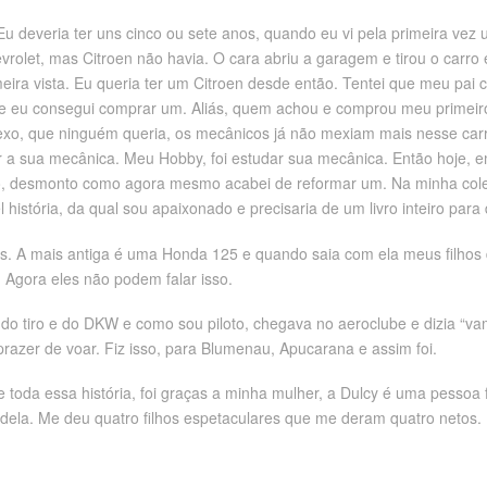
 Eu deveria ter uns cinco ou sete anos, quando eu vi pela primeira vez
olet, mas Citroen não havia. O cara abriu a garagem e tirou o carro 
rimeira vista. Eu queria ter um Citroen desde então. Tentei que meu 
 eu consegui comprar um. Aliás, quem achou e comprou meu primeiro C
xo, que ninguém queria, os mecânicos já não mexiam mais nesse carro
r a sua mecânica. Meu Hobby, foi estudar sua mecânica. Então hoje, e
 desmonto como agora mesmo acabei de reformar um. Na minha coleçã
história, da qual sou apaixonado e precisaria de um livro inteiro para
 A mais antiga é uma Honda 125 e quando saia com ela meus filhos di
Agora eles não podem falar isso.
 do tiro e do DKW e como sou piloto, chegava no aeroclube e dizia “v
prazer de voar. Fiz isso, para Blumenau, Apucarana e assim foi.
e toda essa história, foi graças a minha mulher, a Dulcy é uma pesso
ela. Me deu quatro filhos espetaculares que me deram quatro netos. E 