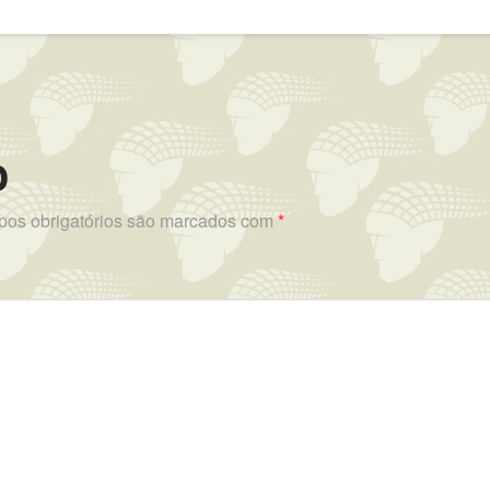
o
os obrigatórios são marcados com
*