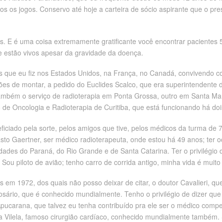
os os jogos. Conservo até hoje a carteira de sócio aspirante que o pre
es. E é uma coisa extremamente gratificante você encontrar pacientes 
 estão vivos apesar da gravidade da doença.
sos que eu fiz nos Estados Unidos, na França, no Canadá, convivendo 
 de montar, a pedido do Euclides Scalco, que era superintendente de 
também o serviço de radioterapia em Ponta Grossa, outro em Santa Ma
o de Oncologia e Radioterapia de Curitiba, que está funcionando há doi
eficiado pela sorte, pelos amigos que tive, pelos médicos da turma de
sto Gaertner, ser médico radioterapeuta, onde estou há 49 anos; ter oc
des do Paraná, do Rio Grande e de Santa Catarina. Ter o privilégio d
o. Sou piloto de avião; tenho carro de corrida antigo, minha vida é muito
s em 1972, dos quais não posso deixar de citar, o doutor Cavalieri, q
ário, que é conhecido mundialmente. Tenho o privilégio de dizer qu
ucarana, que talvez eu tenha contribuído pra ele ser o médico compete
a Vilela, famoso cirurgião cardíaco, conhecido mundialmente também. S