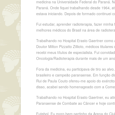
medicina na Universidade Federal do Paraná. Na
Paraná. Onde fiquei trabalhando desde 1964, a
estava iniciando. Depois de formado continuei 
Fui estudar, aprender radioterapia, fazer minha
melhores médicos do Brasil na área de radiote
Trabalhando no Hospital Erasto Gaertner como 
Doutor Milton Pizzatto Zillioto, médicos titular
recebi meus títulos de especialista. Fui convida
Oncologia/Radioterapia durante mais de um ano
Fora da medicina, eu participava de tiro ao alv
brasileiro e campeão paranaense. Em função diss
Rui de Paula Couto ofereu-me apoio do exércit
disso, acabei sendo homenageado com a Comend
Trabalhando no Hospital Erasto Gaertner, eu ating
Paranaense de Combate ao Câncer e hoje conti
Futebol. Eu moro bem pertinho da Arena do Club