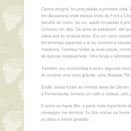
Carros antigos, foi uma paixão a primeira vista.
em Apucarana onde estava cheio de Ford e Chevr
barulho do motor, da cor, aquilo foi paixão à p
comprou um Jipe. Os anos se passaram, até que
sabia que eu andava atrás. Era um carro comple
ferramentas especiais e aí eu comecei a estuda
mecânica. Conheço todas as suas peças, monto,
de épocas inesquecíveis. Uma longa e admirável 
Também sou motociclista e tenho algumas motos.
Aí comprei uma moto grande, uma Shadow 750. 
Então, essas foram as minhas fases de Citroen,
a Florianópolis, tomava um café e voltava, pelo 
E como eu havia dito, a parte mais importante d
conseguiu me dominar. Eu fico manso na frente d
eu devo a minha gratidão.