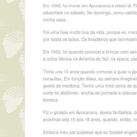
Em 1946, fui morar em Apucarana e cresci lá. Fiz
adventista no sábado. No domingo, como católico
minha casa.
Foi uma fase muito boa da vida, porque eu mor
por todos os lados. Os brasileiros que convivi
Em 1952, foi quando comecei a brincar com aero
a única fábrica na América do Sul, na época,
Tinha uns 10 anos quando comecei a guiar o jipe
consultas, Em função disso, eu sempre imaginei s
gostei da medicina. Tenho uma irmã cerca de qua
corte no abdômen, enchia de pomada e colocava
boneca.
Fiz o ginásio em Apucarana, época fantástica, d
próximas dos 15 aos 18 anos, quando, então, mu
Embora meu pai quisesse que eu fizesse engenh