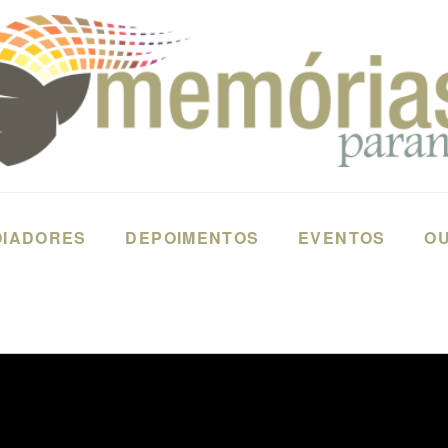
OIADORES
DEPOIMENTOS
EVENTOS
OU
9) MEDICINA - CURITIBA - PARANÁ