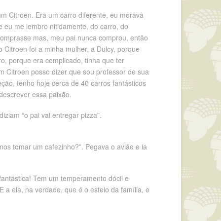
 um Citroen. Era um carro diferente, eu morava
e eu me lembro nitidamente, do carro, do
pai comprasse mas, meu pai nunca comprou, então
itroen foi a minha mulher, a Dulcy, porque
, porque era complicado, tinha que ter
m Citroen posso dizer que sou professor de sua
o, tenho hoje cerca de 40 carros fantásticos
 descrever essa paixão.
ziam “o pai vai entregar pizza”.
amos tomar um cafezinho?”. Pegava o avião e ia
a fantástica! Tem um temperamento dócil e
a ela, na verdade, que é o esteio da família, e