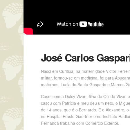
José Carlos Gaspari
Nasci em Curitiba, na maternidade Victor Ferre
militar, formou-se em medicina, foi para Apuca
maternos, Lucia de Santa Gasparin e Marcos Ga
Casei com a Dulcy Vivan, filha de Olindo Vivan 
casou com Patrícia e meu deu um neto, o Migue
de 14 anos, que é o Bernardo. E o Alexandre, o 
no Hospital Erasto Gaertner e no Instituto Radio
Fernanda trabalha com Comércio Exterior.