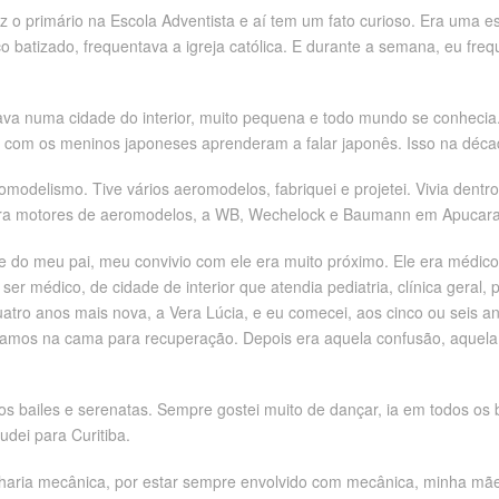
 o primário na Escola Adventista e aí tem um fato curioso. Era uma esc
 batizado, frequentava a igreja católica. E durante a semana, eu fre
ava numa cidade do interior, muito pequena e todo mundo se conhec
am com os meninos japoneses aprenderam a falar japonês. Isso na déc
modelismo. Tive vários aeromodelos, fabriquei e projetei. Vivia dentr
 para motores de aeromodelos, a WB, Wechelock e Baumann em Apucar
 do meu pai, meu convivio com ele era muito próximo. Ele era médico e
er médico, de cidade de interior que atendia pediatria, clínica geral, 
tro anos mais nova, a Vera Lúcia, e eu comecei, aos cinco ou seis an
mos na cama para recuperação. Depois era aquela confusão, aquela g
os bailes e serenatas. Sempre gostei muito de dançar, ia em todos os 
dei para Curitiba.
aria mecânica, por estar sempre envolvido com mecânica, minha mãe 