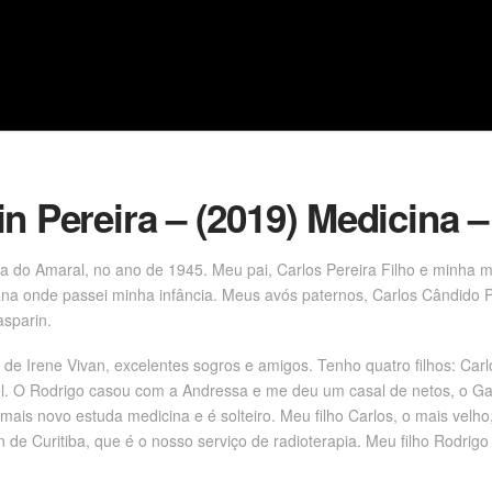
n Pereira – (2019) Medicina –
ira do Amaral, no ano de 1945. Meu pai, Carlos Pereira Filho e minha 
rana onde passei minha infância. Meus avós paternos, Carlos Cândido P
sparin.
e de Irene Vivan, excelentes sogros e amigos. Tenho quatro filhos: Car
l. O Rodrigo casou com a Andressa e me deu um casal de netos, o Gab
mais novo estuda medicina e é solteiro. Meu filho Carlos, o mais velho
n de Curitiba, que é o nosso serviço de radioterapia. Meu filho Rodrig