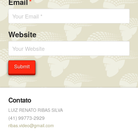
*
Email
Website
Contato
LUIZ RENATO RIBAS SILVA
(41) 99773-2929
ribas.video@gmail.com