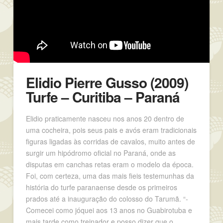
Elidio Pierre Gusso (2009)
Turfe – Curitiba – Paraná
Elidio praticamente nasceu nos anos 20 dentro de
uma cocheira, pois seus pais e avós eram tradicionais
figuras ligadas às corridas de cavalos, muito antes de
surgir um hipódromo oficial no Paraná, onde as
disputas em canchas retas eram o modelo da época.
Foi, com certeza, uma das mais fieis testemunhas da
história do turfe paranaense desde os primeiros
prados até a inauguração do colosso do Tarumã. “-
Comecei como jóquei aos 13 anos no Guabirotuba e
mais tarde como treinador e posso dizer que o