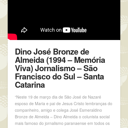
Dino José Bronze de
Almeida (1994 – Memória
Viva) Jornalismo – São
Francisco do Sul – Santa
Catarina
“Neste 19 de março dia de São José de Nazaré
esposo de Maria e pai de Jesus Cristo lembranças do
companheiro, amigo e colega José Esmeraldino
Bronze de Almeida – Dino Almeida o colunista social
mais famoso do jornalismo paranaense em todos os