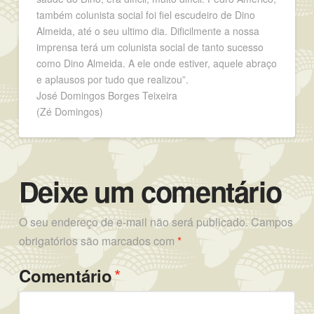
também colunista social foi fiel escudeiro de Dino
Almeida, até o seu ultimo dia. Dificilmente a nossa
imprensa terá um colunista social de tanto sucesso
como Dino Almeida. A ele onde estiver, aquele abraço
e aplausos por tudo que realizou”.
José Domingos Borges Teixeira
(Zé Domingos)
Deixe um comentário
O seu endereço de e-mail não será publicado.
Campos
obrigatórios são marcados com
*
*
Comentário