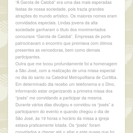
“A Garota de Caiobá” era uma das mais esperadas
festas de nossa sociedade, pois trazia grandes
atrações do mundo artístico. Os maiores nomes eram
convidados especiais. Lindas jovens da alta
sociedade ganharam o titulo dos movimentados
concursos “Garota de Caiobá”. Empresas de porte
patrocinavam o encontro que premiava com ótimos
presentes as vencedoras, bem como demais
participantes.
Outra que me tocou profundamente foi a homenagem
a São José, com a realização de uma missa especial
no dia do santo na Catedral Metropolitana de Curitiba.
Em determinado dia recebo um telefonema e o Dino,
informando estar organizando a primeira missa dos
“josés” me convidando a participar da mesma.
Durante vários dias divulgou e convidou os “josés” a
participarem do evento e quando chegou o dia de
São José, às 19 horas o horário da missa a igreja
estava praticamente lotada. Os “josés” foram
convidados a chegar até o altar e este quase que foi