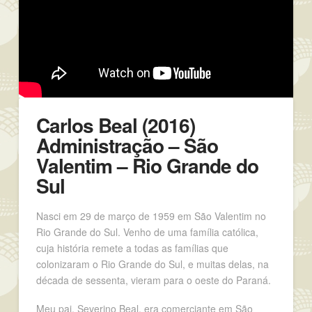
Carlos Beal (2016)
Administração – São
Valentim – Rio Grande do
Sul
Nasci em 29 de março de 1959 em São Valentim no
Rio Grande do Sul. Venho de uma família católica,
cuja história remete a todas as famílias que
colonizaram o Rio Grande do Sul, e muitas delas, na
década de sessenta, vieram para o oeste do Paraná.
Meu pai, Severino Beal, era comerciante em São