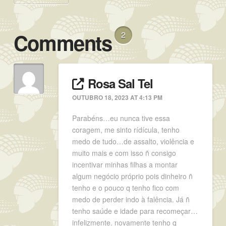
Comments
2
Rosa Sal Tel
OUTUBRO 18, 2023 AT 4:13 PM
Parabéns…eu nunca tive essa
coragem, me sinto rídícula, tenho
medo de tudo…de assalto, violência e
muito mais e com isso ñ consigo
incentivar minhas filhas a montar
algum negócio próprio pois dinheiro ñ
tenho e o pouco q tenho fico com
medo de perder indo à falência. Já ñ
tenho saúde e idade para recomeçar…
infelizmente. novamente tenho q