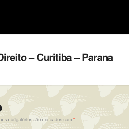
Direito – Curitiba – Parana
o
os obrigatórios são marcados com
*