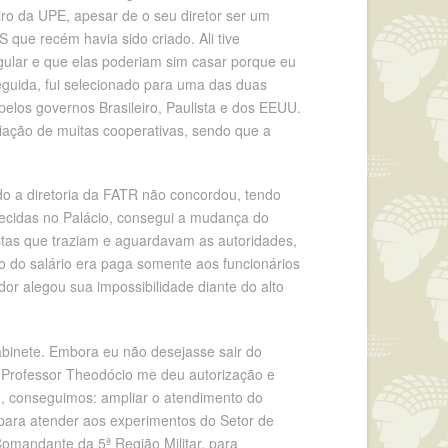
o da UPE, apesar de o seu diretor ser um
que recém havia sido criado. Ali tive
egular e que elas poderiam sim casar porque eu
guida, fui selecionado para uma das duas
elos governos Brasileiro, Paulista e dos EEUU.
riação de muitas cooperativas, sendo que a
udo a diretoria da FATR não concordou, tendo
recidas no Palácio, consegui a mudança do
stas que traziam e aguardavam as autoridades,
 do salário era paga somente aos funcionários
or alegou sua impossibilidade diante do alto
abinete. Embora eu não desejasse sair do
O Professor Theodócio me deu autorização e
o, conseguimos: ampliar o atendimento do
 para atender aos experimentos do Setor de
Comandante da 5ª Região Militar, para