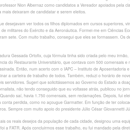
professor Nion Albernaz como candidatos a Vereador apoiados pela cla
 mais deixaram de candidatar e serem eleitos.
e desejavam ver todos os filhos diplomados em cursos superiores, vi
e militares do Exército e da Aeronáutica. Formei-me em Ciências Eco
ram sete. Com muito trabalho, consegui que eles se formassem. Os d
gadura Gessada Ortofix, cuja fórmula tinha sido criada pelo meu irmão,
cia do Restaurante Universitário, que contava com 500 comensais e m
assinada. Então, num acerto com o IAPC – Instituto de Aposentadoria
ar a carteira de trabalho de todos. Também, reduzi o horário de nove
seis servidores. Sugeri que solicitássemos ao Governo do Estado a doa
ornalista, não tendo conseguido que eu voltasse atrás, publicou no jorn
Quando saí, havia 1.750 comensais, sem reclamações. Depois, fui ele
 conta perdida, como no açougue Garmatter. Em função de ter coloca
. Sempre com muito apoio do presidente Júlio César Giovannetti Jún
s os reais desejos da população de cada cidade, designou uma equipe
foi a FATR. Após concluirmos esse trabalho, eu fui mandado pela direto