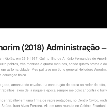
morim (2018) Administração –
em Goiás, em 29-9-1937. Quinto filho de Antônio Fernandes de Amor
muito pobres, três meninas e quatro meninos, sendo quatro pretos e do
 um asilo na cidade. Meu pai teve um tio, o general Heliodoro Amorim
 educação física.
 gado, amansando cavalos, na construção de cerca ao redor do sítio, cu
ros trabalhos, além de já naquela época sempre me colocar contra o bull
de trabalhei em uma firma de representações, no Centro Cívico, onde f
a Saúde, Irani Alves Ferreira. Ali, em uma reunião no Colégio Estadual