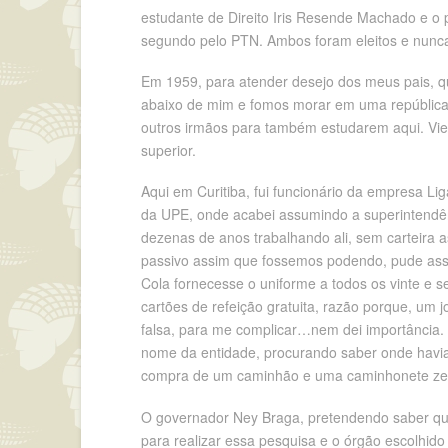
estudante de Direito Iris Resende Machado e o 
segundo pelo PTN. Ambos foram eleitos e nunca
Em 1959, para atender desejo dos meus pais, qu
abaixo de mim e fomos morar em uma república d
outros irmãos para também estudarem aqui. Vie
superior.
Aqui em Curitiba, fui funcionário da empresa Li
da UPE, onde acabei assumindo a superintendên
dezenas de anos trabalhando ali, sem carteira 
passivo assim que fossemos podendo, pude assin
Cola fornecesse o uniforme a todos os vinte e 
cartões de refeição gratuita, razão porque, um j
falsa, para me complicar…nem dei importância. 
nome da entidade, procurando saber onde havia
compra de um caminhão e uma caminhonete zeros
O governador Ney Braga, pretendendo saber quai
para realizar essa pesquisa e o órgão escolhido 