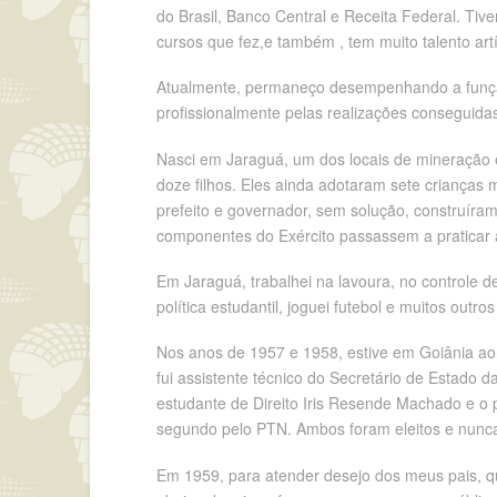
do Brasil, Banco Central e Receita Federal. Tiv
cursos que fez,e também , tem muito talento artí
Atualmente, permaneço desempenhando a função
profissionalmente pelas realizações conseguidas
Nasci em Jaraguá, um dos locais de mineração 
doze filhos. Eles ainda adotaram sete crianças 
prefeito e governador, sem solução, construíram
componentes do Exército passassem a praticar a
Em Jaraguá, trabalhei na lavoura, no controle de
política estudantil, joguei futebol e muitos out
Nos anos de 1957 e 1958, estive em Goiânia aon
fui assistente técnico do Secretário de Estado d
estudante de Direito Iris Resende Machado e o 
segundo pelo PTN. Ambos foram eleitos e nunca
Em 1959, para atender desejo dos meus pais, qu