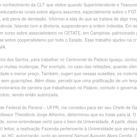
 conhecimento da CLT que obtive quando Superintendente e Tesoureir
educadoras rurais sobre alguns assuntos, especialmente sobre o FGTS 
 sob pena de demissão. Informei a elas de que se tratava de algo irr
ência, falando com a diretoria, suspenderam a ordem indevida. Em se
um curso sobre associativismo no CETATE, em Campinas, patrocinado p
ras sobre cooperativismo por todo o Estado. Esse trabalho ajudou na c
MA.
reira dos Santos, para trabalhar no Cerimonial do Palácio Iguaçu, cont
gui muitas mudanças. Por exemplo, no caso das refeições, quando ofe
lidade e menor preço. Também, sugeri que nessas ocasiões, os motori
m guarnições. Além disso, percebi que uma gratificação de um terço
cionários de carreira que trabalhavam no Palácio, contudo o governad
ário, sendo então autorizada.
idade Federal do Paraná – UFPR, me convidou para ser seu Chefe de G
ofessor Theodócio Jorge Atherino, determinou que eu fosse para lá. 
de, como entendesse certo para o bem da Universidade. A partir, diss
50 leitos; a reativação Fazenda pertencente à Universidade que servia
o ao HC; autorização, junto ao general Samuel Augusto Alves Corrêa, 