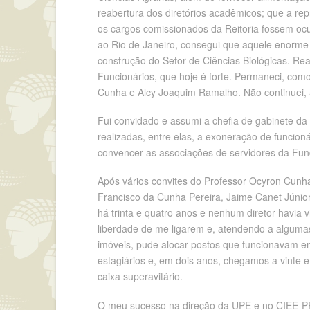
reabertura dos diretórios acadêmicos; que a r
os cargos comissionados da Reitoria fossem ocu
ao Rio de Janeiro, consegui que aquele enorme
construção do Setor de Ciências Biológicas. Rea
Funcionários, que hoje é forte. Permaneci, com
Cunha e Alcy Joaquim Ramalho. Não continuei, a
Fui convidado e assumi a chefia de gabinete da 
realizadas, entre elas, a exoneração de funcion
convencer as associações de servidores da Fun
Após vários convites do Professor Ocyron Cunha
Francisco da Cunha Pereira, Jaime Canet Júnior
há trinta e quatro anos e nenhum diretor havia v
liberdade de me ligarem e, atendendo a algumas 
imóveis, pude alocar postos que funcionavam e
estagiários e, em dois anos, chegamos a vinte 
caixa superavitário.
O meu sucesso na direção da UPE e no CIEE-PR f