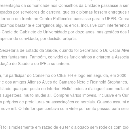
epresentação da comunidade nos Conselhos da Unidade passasse a ser 
pados por servidores de carreira; que os diplomas fossem entregues 
 terreno em frente ao Centro Politécnico passasse para a UFPR. Cons
lizamos bastante e corrigimos alguns erros. Inclusive com interferênci
o Chefe de Gabinete de Universidade por doze anos, nas gestões dos 
pesar de convidado, por decisão própria.
Secretaria de Estado da Saúde, quando foi Secretário o Dr. Oscar Alv
ários fantasmas. Também, convidei os funcionários a criarem a Associaç
dação de Saúde e do IPE a se unirem.
, fui participar do Conselho do CIEE-PR e logo em seguida, em 2000, 
 e dos amigos Affonso Alves de Camargo Neto e Reinhold Stephanes, fui
isitado qualquer posto no interior. Visitei todos e dialoguei com muita
sugestões, muito mudei ali. Comprei vários imóveis, inclusive em Curit
m próprios de prefeituras ou associações comerciais. Quando assumi 
e nove mil. O interior que contava com vinte por cento passou para s
oi simplesmente em razão de eu ter dialogado sem rodeios com todos 