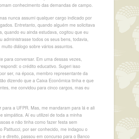
o tomam conhecimento das demandas de campo.
mas nunca assumi qualquer cargo indicado por
gados. Entretanto, quando alguém me solicitava
ca, quando eu ainda estudava, cogitou que eu
 administrasse todos os seus bens, todavia,
muito diálogo sobre vários assuntos.
te para conversar. Em uma dessas vezes,
spondi: o crédito educativo. Sugeri isso
e por ser, na época, membro representante da
ntão dizendo que a Caixa Econômica tinha e que
entes, me convidou para cinco cargos, mas eu
ir para a UFPR. Mas, me mandaram para lá e ali
simpática. Aí eu utilizei de toda a minha
ssoas e não tinha como fazer festa sem
o Patitucci, por ser conhecido, me indagou o
o e direito, passou em concurso para o Banco