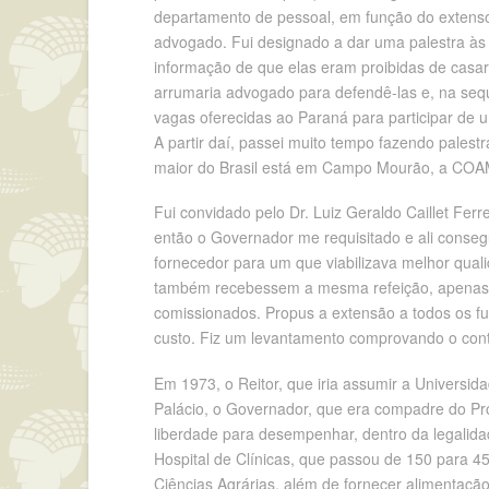
departamento de pessoal, em função do extenso
advogado. Fui designado a dar uma palestra às 
informação de que elas eram proibidas de casar,
arrumaria advogado para defendê-las e, na sequ
vagas oferecidas ao Paraná para participar de 
A partir daí, passei muito tempo fazendo palest
maior do Brasil está em Campo Mourão, a COA
Fui convidado pelo Dr. Luiz Geraldo Caillet Fer
então o Governador me requisitado e ali conse
fornecedor para um que viabilizava melhor qua
também recebessem a mesma refeição, apenas se
comissionados. Propus a extensão a todos os fun
custo. Fiz um levantamento comprovando o contr
Em 1973, o Reitor, que iria assumir a Univers
Palácio, o Governador, que era compadre do Pr
liberdade para desempenhar, dentro da legalida
Hospital de Clínicas, que passou de 150 para 4
Ciências Agrárias, além de fornecer alimentaçã