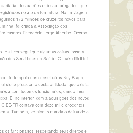
paritária, dos patrões e dos empregados; que
registrados no ato da formatura. Numa viagem
eguimos 172 milhões de cruzeiros novos para
a minha, foi criada a Associação dos
Professores Theodócio Jorge Atherino, Ocyron
es, e ali consegui que algumas coisas fossem
ão dos Servidores da Saúde. O mais difícil foi
com forte apoio dos conselheiros Ney Braga,
 eleito presidente desta entidade, que existia
 clareza com todos os funcionários, dando-lhes
iba. E, no interior, com a aquisições dos novos
o CIEE-PR contava com doze mil e oitocentos
essenta. Também, terminei o mandato deixando o
os funcionários, respeitando seus direitos e