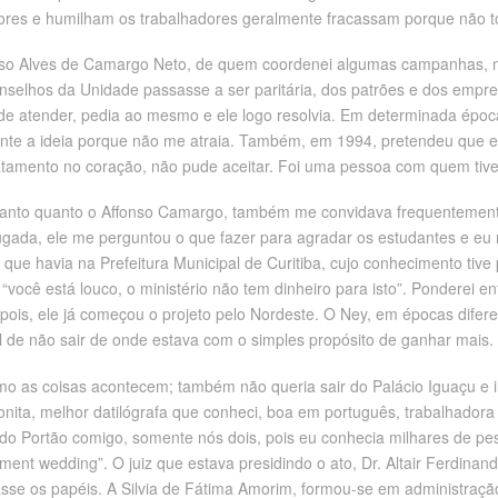
iores e humilham os trabalhadores geralmente fracassam porque nã
onso Alves de Camargo Neto, de quem coordenei algumas campanhas, 
selhos da Unidade passasse a ser paritária, dos patrões e dos empre
o de atender, pedia ao mesmo e ele logo resolvia. Em determinada épo
nte a ideia porque não me atraia. Também, em 1994, pretendeu que eu
tamento no coração, não pude aceitar. Foi uma pessoa com quem tive 
tanto quanto o Affonso Camargo, também me convidava frequentemen
gada, ele me perguntou o que fazer para agradar os estudantes e eu re
 que havia na Prefeitura Municipal de Curitiba, cujo conhecimento tiv
ocê está louco, o ministério não tem dinheiro para isto”. Ponderei e
pois, ele já começou o projeto pelo Nordeste. O Ney, em épocas difer
 de não sair de onde estava com o simples propósito de ganhar mais.
mo as coisas acontecem; também não queria sair do Palácio Iguaçu e 
ta, melhor datilógrafa que conheci, boa em português, trabalhadora e 
o do Portão comigo, somente nós dois, pois eu conhecia milhares de pe
ent wedding”. O juiz que estava presidindo o ato, Dr. Altair Ferdinand
hasse os papéis. A Silvia de Fátima Amorim, formou-se em administraçã