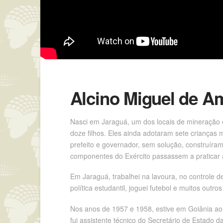
Alcino Miguel de A
Nasci em Jaraguá, um dos locais de mineração 
doze filhos. Eles ainda adotaram sete crianças 
prefeito e governador, sem solução, construíram
componentes do Exército passassem a praticar a
Em Jaraguá, trabalhei na lavoura, no controle de
política estudantil, joguei futebol e muitos out
Nos anos de 1957 e 1958, estive em Goiânia aon
fui assistente técnico do Secretário de Estado d