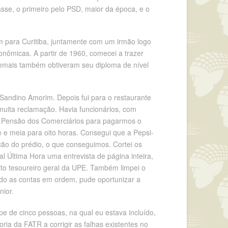
sse, o primeiro pelo PSD, maior da época, e o
m para Curitiba, juntamente com um irmão logo
nômicas. A partir de 1960, comecei a trazer
emais também obtiveram seu diploma de nível
 Sandino Amorim. Depois fui para o restaurante
uita reclamação. Havia funcionários, com
 e Pensão dos Comerciários para pagarmos o
 e meia para oito horas. Consegui que a Pepsi-
ção do prédio, o que conseguimos. Cortei os
al Última Hora uma entrevista de página inteira,
ito tesoureiro geral da UPE. Também limpei o
do as contas em ordem, pude oportunizar a
ior.
 de cinco pessoas, na qual eu estava incluído,
ria da FATR a corrigir as falhas existentes no