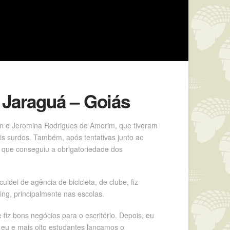
 Jaraguá – Goiás
im e Jeromina Rodrigues de Amorim, que tiveram
is surdos. Também, após tentativas junto ao
, que conseguiu a obrigatoriedade dos
idei de agência de bicicleta, de clube, fiz
ying, principalmente nas escolas.
iz bons negócios para o escritório. Depois, eu
, eu e mais oito estudantes lançamos o