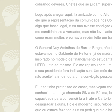
cobrando deveres. Chefes que se julgam super
Logo após chegar aqui, fiz amizade com o Aff
ele que a representação da comunidade nos Con
algo que fosse legal, e eu não tivesse condiçã
me candidatasse a vereador, mas não levei adia
como eram muitos e eu havia recém feito um tra
O General Ney Aminthas de Barros Braga, não 
estávamos no Gabinete do Reitor e, já de madru
inspirado no modelo de financiamento estudantil
UFPR junto ao mesmo. Ele me replicou com um “v
o seu presidente fora indicação sua. Um mês de
não aceitei, atendendo a uma convicção pessoal
Eu não tinha pretensão de casar, mas vejam co
conheci uma moça chamada Silvia de Fátima, boni
capacidade para convencê-la a ir até o Cartóri
desagradar alguns. Hoje é moderno isso, “elopem
que eu estava fazendo ali e eu pedi que ele ol