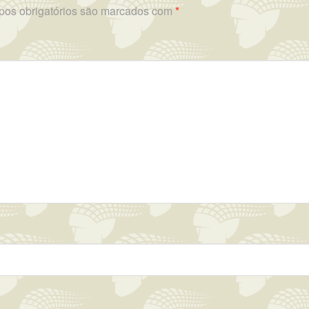
os obrigatórios são marcados com
*