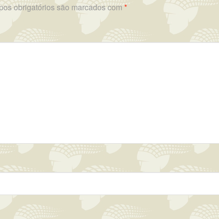
os obrigatórios são marcados com
*