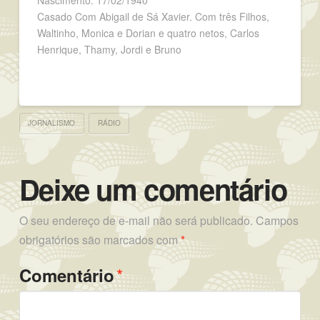
Nascimento: 17/02/1940
Casado Com Abigail de Sá Xavier. Com três Filhos,
Waltinho, Monica e Dorian e quatro netos, Carlos
Henrique, Thamy, Jordi e Bruno
JORNALISMO
RÁDIO
Deixe um comentário
O seu endereço de e-mail não será publicado.
Campos
obrigatórios são marcados com
*
*
Comentário