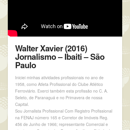
Walter Xavier (2016)
Jornalismo – Ibaiti – São
Paulo
Iniciei minhas atividades profissionais no ano de
1958, como Atleta Profissional do Clube Atlético
Ferroviário. Exerci também esta profissão no C. A.
Seleto, de Paranaguá e no Primavera de nossa
Capital.
Sou Jornalista Profissional Com Registro Profissional
na FENAJ número 165 e Corretor de Imóveis Reg.
456 de Junho de 1966; representante Comercial e