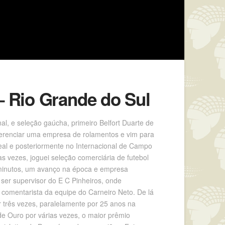
– Rio Grande do Sul
l, e seleção gaúcha, primeiro Belfort Duarte de
gerenciar uma empresa de rolamentos e vim para
eal e posteriormente no Internacional de Campo
as vezes, joguei seleção comerciária de futebol
 minutos, um avanço na época e empresa
 ser supervisor do E C Pinheiros, onde
 comentarista da equipe do Carneiro Neto. De lá
 três vezes, paralelamente por 25 anos na
de Ouro por várias vezes, o maior prêmio