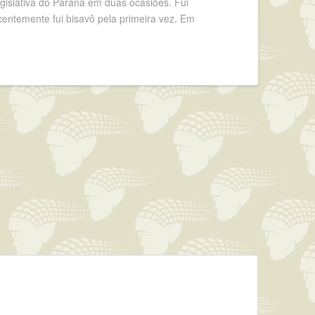
gislativa do Paraná em duas ocasiões. Fui
centemente fui bisavô pela primeira vez. Em