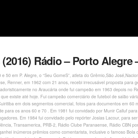
(2016) Rádio – Porto Alegre 
 e 50 em P. Alegre, o “Seu GomeS”, atleta do Grêmio,São José,Naciona
ese, Renner, em 1962 com 21 anos, recebi irrecusável proposta para 
amadoristicamente no Araucária onde fui campeão em 1963 depois no R
 que existe até hoje. Fui campeão comerciário de futebol de salão vári
Cuiritiba em dois segmentos comercial, fotos para documentos em 60
e para os anos 60 e 70 . Em 1981 fui convidado por Munir Calluf para
ogadores. Em 1984 fui convidado pelo repórter Josias Lacour, para ser
ndência, Transamerica, PRB-2, Rádio Clube Paranaense, Rádio CBN por
ganhei inúmeros prêmios como comentarista, inclusive o famoso Bola 