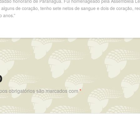
 cidadão honorário de Paranaguá. Fui homenageado pela Assembleia Le
e alguns de coração, tenho sete netos de sangue e dois de coração, re
o anos.”
o
os obrigatórios são marcados com
*