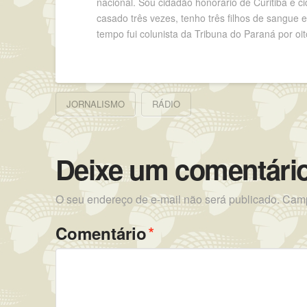
nacional. Sou cidadão honorário de Curitiba e
casado três vezes, tenho três filhos de sangue 
tempo fui colunista da Tribuna do Paraná por oit
JORNALISMO
RÁDIO
Deixe um comentári
O seu endereço de e-mail não será publicado.
Camp
*
Comentário