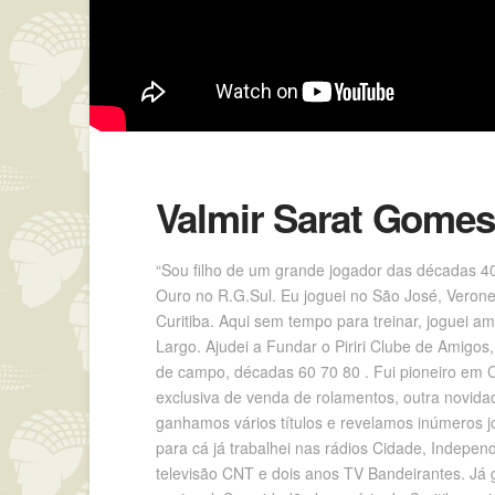
Valmir Sarat Gomes 
“Sou filho de um grande jogador das décadas 40
Ouro no R.G.Sul. Eu joguei no São José, Veron
Curitiba. Aqui sem tempo para treinar, joguei 
Largo. Ajudei a Fundar o Piriri Clube de Amigos,
de campo, décadas 60 70 80 . Fui pioneiro em 
exclusiva de venda de rolamentos, outra novidad
ganhamos vários títulos e revelamos inúmeros j
para cá já trabalhei nas rádios Cidade, Indepe
televisão CNT e dois anos TV Bandeirantes. Já 