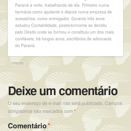
Paraná a noite, trabalhando de dia. Primeiro numa
farmácia como ajudante e depois numa empresa de
acessórios, como entregador. Durante três anos
estudou Contabilidade, posteriormente se decidiu
pelo Direito onde se formou e constituiu um dos mais
confiáveis, há longos anos, escritórios de advocacia
do Paraná.
DIREITO
Deixe um comentário
O seu endereço de e-mail não será publicado.
Campos
obrigatórios são marcados com
*
*
Comentário