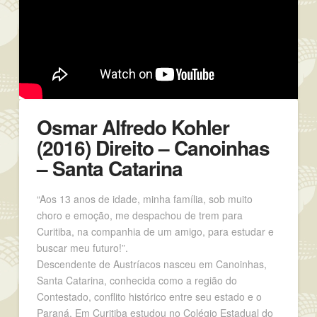
Osmar Alfredo Kohler
(2016) Direito – Canoinhas
– Santa Catarina
“Aos 13 anos de idade, minha família, sob muito
choro e emoção, me despachou de trem para
Curitiba, na companhia de um amigo, para estudar e
buscar meu futuro!”.
Descendente de Austríacos nasceu em Canoinhas,
Santa Catarina, conhecida como a região do
Contestado, conflito histórico entre seu estado e o
Paraná. Em Curitiba estudou no Colégio Estadual do