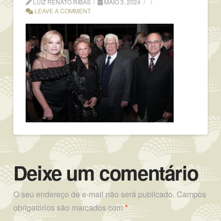
LUIZ RENATO RIBAS
MAIO 3, 2024
LEAVE A COMMENT
Deixe um comentário
O seu endereço de e-mail não será publicado.
Campos
obrigatórios são marcados com
*