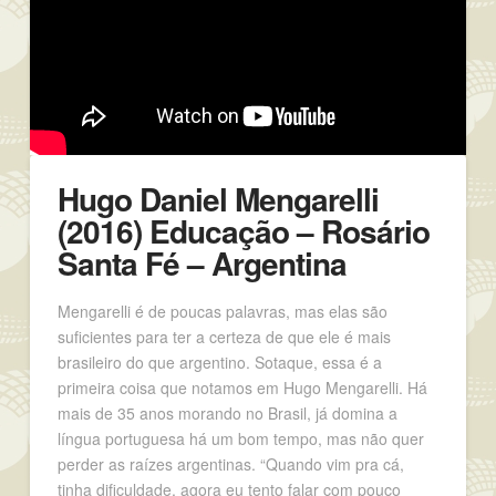
Hugo Daniel Mengarelli
(2016) Educação – Rosário
Santa Fé – Argentina
Mengarelli é de poucas palavras, mas elas são
suficientes para ter a certeza de que ele é mais
brasileiro do que argentino. Sotaque, essa é a
primeira coisa que notamos em Hugo Mengarelli. Há
mais de 35 anos morando no Brasil, já domina a
língua portuguesa há um bom tempo, mas não quer
perder as raízes argentinas. “Quando vim pra cá,
tinha dificuldade, agora eu tento falar com pouco