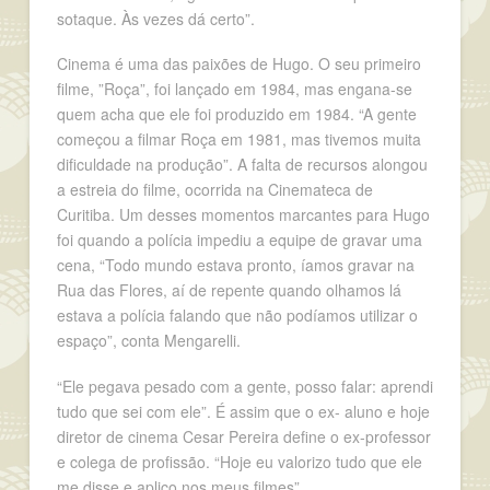
sotaque. Às vezes dá certo”.
Cinema é uma das paixões de Hugo. O seu primeiro
filme, ”Roça”, foi lançado em 1984, mas engana-se
quem acha que ele foi produzido em 1984. “A gente
começou a filmar Roça em 1981, mas tivemos muita
dificuldade na produção”. A falta de recursos alongou
a estreia do filme, ocorrida na Cinemateca de
Curitiba. Um desses momentos marcantes para Hugo
foi quando a polícia impediu a equipe de gravar uma
cena, “Todo mundo estava pronto, íamos gravar na
Rua das Flores, aí de repente quando olhamos lá
estava a polícia falando que não podíamos utilizar o
espaço”, conta Mengarelli.
“Ele pegava pesado com a gente, posso falar: aprendi
tudo que sei com ele”. É assim que o ex- aluno e hoje
diretor de cinema Cesar Pereira define o ex-professor
e colega de profissão. “Hoje eu valorizo tudo que ele
me disse e aplico nos meus filmes”.