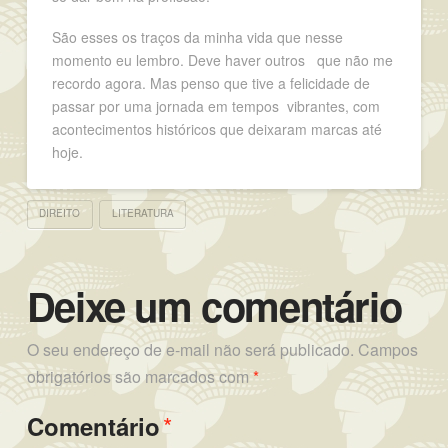
São esses os traços da minha vida que nesse
momento eu lembro. Deve haver outros que não me
recordo agora. Mas penso que tive a felicidade de
passar por uma jornada em tempos vibrantes, com
acontecimentos históricos que deixaram marcas até
hoje.
DIREITO
LITERATURA
Deixe um comentário
O seu endereço de e-mail não será publicado.
Campos
obrigatórios são marcados com
*
*
Comentário