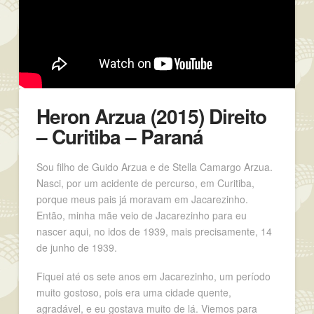
Heron Arzua (2015) Direito
– Curitiba – Paraná
Sou filho de Guido Arzua e de Stella Camargo Arzua.
Nasci, por um acidente de percurso, em Curitiba,
porque meus pais já moravam em Jacarezinho.
Então, minha mãe veio de Jacarezinho para eu
nascer aqui, no idos de 1939, mais precisamente, 14
de junho de 1939.
Fiquei até os sete anos em Jacarezinho, um período
muito gostoso, pois era uma cidade quente,
agradável, e eu gostava muito de lá. Viemos para