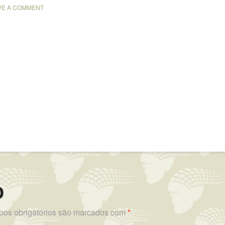
VE A COMMENT
o
os obrigatórios são marcados com
*