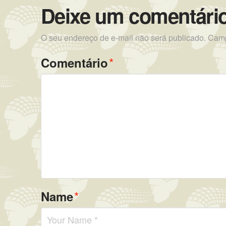
Deixe um comentári
O seu endereço de e-mail não será publicado.
Camp
*
Comentário
*
Name