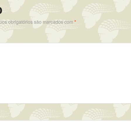
o
os obrigatórios são marcados com
*