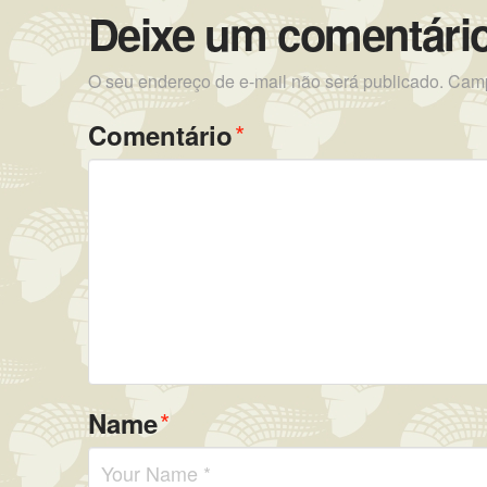
Deixe um comentári
O seu endereço de e-mail não será publicado.
Camp
*
Comentário
*
Name