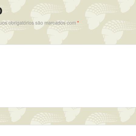
o
os obrigatórios são marcados com
*