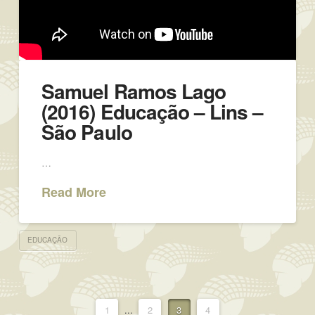
Samuel Ramos Lago
(2016) Educação – Lins –
São Paulo
…
Read More
EDUCAÇÃO
1
...
2
3
4